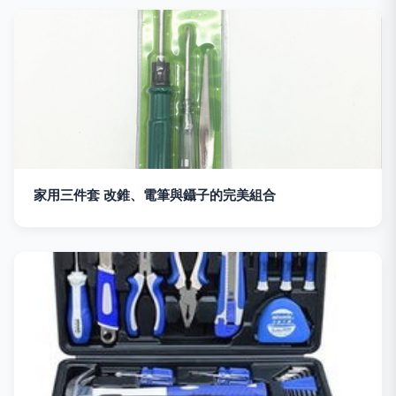
家用三件套 改錐、電筆與鑷子的完美組合