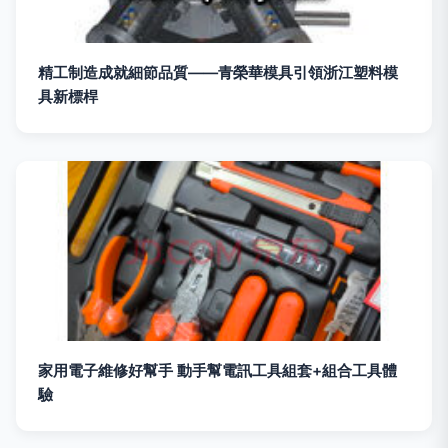
精工制造成就細節品質——青榮華模具引領浙江塑料模
具新標桿
家用電子維修好幫手 動手幫電訊工具組套+組合工具體
驗