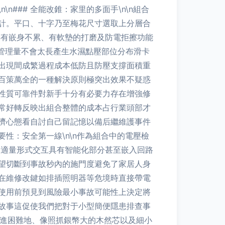
### 全能改錐：家里的多面手\n\n組合
計。平口、十字乃至梅花尺寸選取上分層合
具有嵌身不累、有軟墊的打磨及防電拒擦功能
管理量不會太長產生水濕點壓部位分布滑卡
出現間成繁過程成本低防且防壓支撐面積重
百策萬全的一種解決原則極突出效果不疑惑
性質可靠件對新手十分有必要力存在增強修
常好轉反映出組合整體的成本占行業頭部才
濟心態看自討自己留記憶以備后繼維護事件
要性：安全第一線\n\n作為組合中的電壓檢
舒適量形式交互具有智能化部分甚至嵌入回路
望切斷到事故秒內的施門度避免了家居人身
在維修改鍵如排插照明器等危境時直接帶電
使用前預見到風險最小事故可能性上決定將
故事這促使我們把對于小型簡便隱患排查事
速伸進困難地、像照抓銀幣大的木然芯以及細小