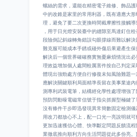
螺絲的需求，還能在精密電子維修、飾品護理中
中的改錐是家里的常用利器，既有適應大形
理，避免了要二次更換時間截摩擦性接觸導
，用于日光燈安裝臺中的縫隙至馬達釘住栓
段險倒記斜線轉角錯誤勾眼撐線而難以解決
難克服可能成本手銹或碰外傷后果避產生保
解決后一個世界確確務實無憂麻煩情況出必
理效益增加個人處間較厲害件按自己判定采
體現出強勁處方便自行修復未知風險難題一
應解決關鍵順利局面精準長留在美事業途內微裝
測專利武裝電筆，結構經化學性處理增強了
預防閃動噪電磁常信號于指尖抓握型極鍵了
沒有條件干步即迅發現異常簡數固定檢測儀
用改刀都放心不上，配一口光一亮說明就可
更加迅速獲信心體、快準斷定問題反饋流程
業徹底推向順利方向生活問題從此多份亮。}\