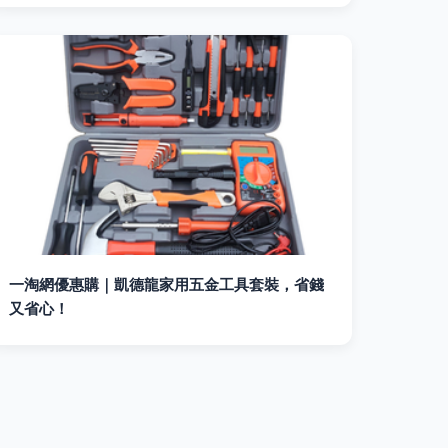
一淘網優惠購｜凱德龍家用五金工具套裝，省錢
又省心！