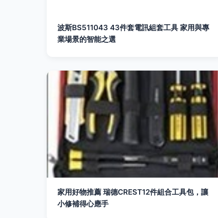
波斯BS511043 43件套電訊組套工具 家用與專
業場景的智能之選
家用好物推薦 瑞德CREST12件組合工具包，讓
小修補得心應手