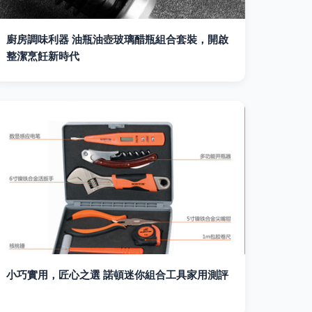
廚房調味利器 油瓶油壺玻璃醋瓶組合套裝，開啟
整潔烹飪新時代
小巧實用，匠心之選 諾頓迷你組合工具家用測評