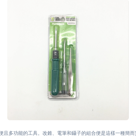
便且多功能的工具。改錐、電筆和鑷子的組合便是這樣一種簡而