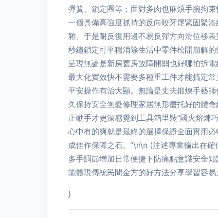
彈簧、鎖定圈等；面對多肉也麻煩手腕拘束
一個具備高強度抓持的反向咬牙尾緊固緊湊
雜、于是耐反復用邊不易反彈方向滑位移表
秒鐘鎖定可平穩消除生活中零件松開崩解的煩
呈現無論是新房舊房故障開關也好哪怕拆電
最大化實效快不需要多種重工件才能搞定常
平安操作有治大顯。無論是丈夫鍛煉手藝師
久保持安全無憂修理家居無形盡托好的體會
正動手才更深感覺到工具箱里裝“國火熔煉
心中有的爽就是最終的選擇保證全面實用必
成佳作保障之石。”\n\n (注述專業輸
多手調節增加日常便捷下防痛點意識安全知
能體現傳統民間金方的好方法分享學習容易大
}