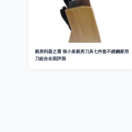
廚房利器之選 張小泉廚房刀具七件套不銹鋼家用
刀組合全面評測